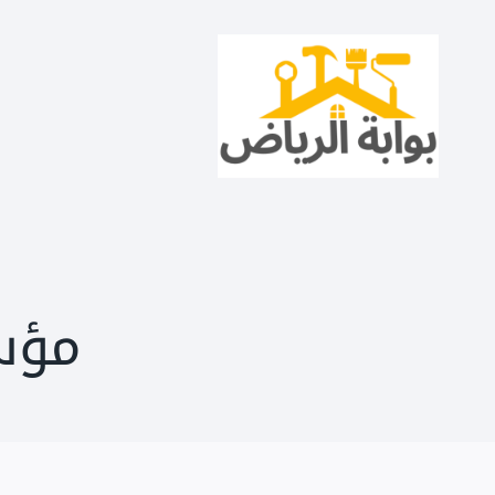
لتجاوز
لى
لمحتوى
مؤس