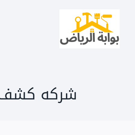
لتجاوز
لى
لمحتوى
شركه كشف تس