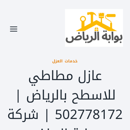
لتجاوز
لى
لمحتوى
خدمات العزل
عازل مطاطي
للاسطح بالرياض |
502778172 | شركة