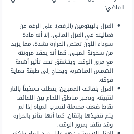
الماضي:
العزل بالبيتومين (الزفت): على الرغم من
فعاليته في العزل المائي، إلا أنه مادة
سوداء اللون تمتص الحرارة بشدة، مما يزيد
من سخونة المبنى. كما أنه يفقد مرونته
مع مرور الوقت ويتشقق تحت تأثير أشعة
الشمس المباشرة، ويحتاج إلى طبقة حماية
فوقه.
العزل بلفائف الممبرين: يتطلب تسخيناً بالنار
لتثبيته، وتعتبر مناطق اللحام بين اللفائف
نقاط ضعف محتملة لتسرب المياه إذا لم
يتم تنفيذها بإتقان. كما أنها تتأثر بالحرارة
وقد تتلف بمرور الوقت.
العزل الإسمنتي: هو عازل جيد للماء ولكنه