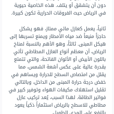
دون أن يتشقق أو يتلف. هذه الخاصية حيوية
في الرياض حيث الفروقات الحرارية تكون كبيرة.
ثانياً، يعمل كعازل مائي ممتاز، فهو يشكل
حاجزاً منيعاً ضد مياه الأمطار ويمنع تسربها إلى
هيكل المبنى. ثالثاً، وهو الأهم بالنسبة لمناخ
الرياض، أن معظم أنواع العازل المطاطي تأتي
باللون الأبيض أو الألوان الفاتحة، والتي تتمتع
بقدرة عالية على عكس أشعة الشمس، مما
يقلل من امتصاص السطح للحرارة ويساهم في
خفض درجة حرارة المبنى من الداخل، وبالتالي
تقليل استهلاك مكيفات الهواء وتوفير كبير في
فواتير الطاقة. لهذا السبب، يُعد تركيب عازل
مطاطي للاسطح بالرياض استثماراً ذكياً يعود
بالنفع على المدى الطويل.