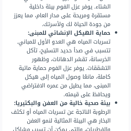
الشتاء. يوفر عزل الفوم بيئة داخلية
مستقرة ومريحة على مدار العام، مما يعزز
من جودة الحياة لك ولأسرتك.
حماية الهيكل الإنشائي للمبنى:
تسربات المياه هي العدو الأول للمباني.
تتسبب في صدأ حديد التسليح، تآكل
الخرسانة، تقشر الدهانات، وظهور
التشققات. يوفر عزل الفوم حماية مائية
كاملة، مانعًا وصول المياه إلى هيكل
المبنى، مما يطيل من عمره الافتراضي
ويحافظ على قيمته.
بيئة صحية خالية من العفن والبكتيريا:
الرطوبة الناتجة عن تسربات المياه أو تكثف
البخار هي البيئة المثالية لنمو العفن
والفطريات، والتي يمكن أن تسبب مشاكل