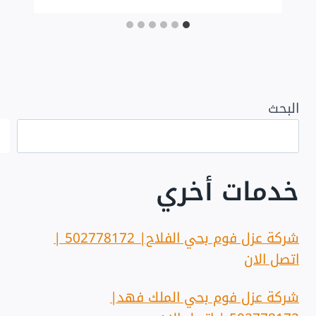
البحث
خدمات أخري
شركة عزل فوم بحي الفلاح| 502778172 |
اتصل الان
شركة عزل فوم بحي الملك فهد|