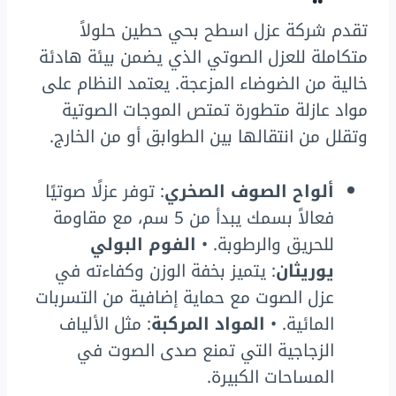
تقدم شركة عزل اسطح بحي حطين حلولاً
متكاملة للعزل الصوتي الذي يضمن بيئة هادئة
خالية من الضوضاء المزعجة. يعتمد النظام على
مواد عازلة متطورة تمتص الموجات الصوتية
وتقلل من انتقالها بين الطوابق أو من الخارج.
ألواح الصوف الصخري
: توفر عزلًا صوتيًا
فعالاً بسمك يبدأ من 5 سم، مع مقاومة
للحريق والرطوبة. •
الفوم البولي
يوريثان
: يتميز بخفة الوزن وكفاءته في
عزل الصوت مع حماية إضافية من التسربات
المائية. •
المواد المركبة
: مثل الألياف
الزجاجية التي تمنع صدى الصوت في
المساحات الكبيرة.