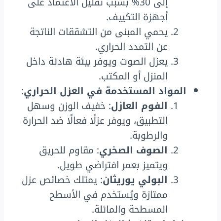
إلى 30% بسبب تقليل الاعتماد على
أجهزة التكييف.
يحمي المبنى من التشققات الناتجة
عن التمدد الحراري.
يعزل الصوت ويوفر بيئة هادئة داخل
المنزل أو المكتب.
المواد المستخدمة في العزل الحراري
:
الفوم العازل
: خفيف الوزن وسهل
التطبيق، ويوفر عزلًا فعالًا ضد الحرارة
والرطوبة.
الصوف الصخري
: مقاوم للحريق
ويتميز بعمر افتراضي طويل.
البولي يوريثان
: يمتلك خصائص عزل
ممتازة ويُستخدم في الأسطح
المسطحة والمائلة.