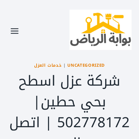
لتجاوز
لى
لمحتوى
UNCATEGORIZED
|
خدمات العزل
شركة عزل اسطح
بحي حطين|
502778172 | اتصل